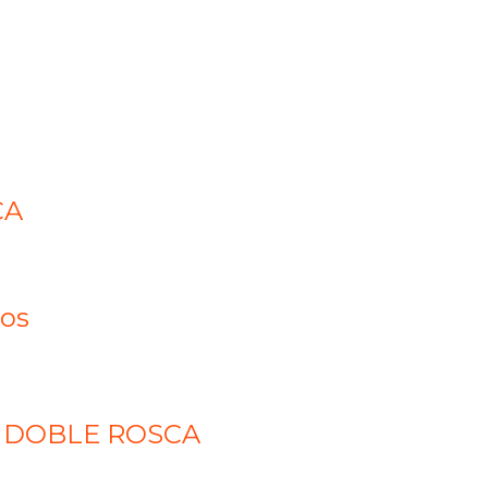
CA
ños
 DOBLE ROSCA