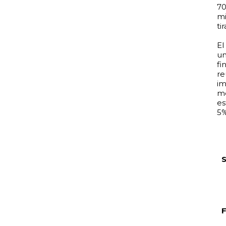
70
mi
ti
El
un
fi
re
im
me
es
5%
F