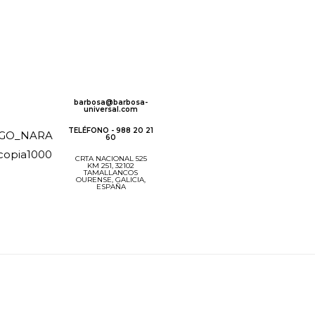
barbosa@barbosa-
universal.com
TELÉFONO - 988 20 21
60
CRTA NACIONAL 525
KM 251, 32102
TAMALLANCOS
OURENSE, GALICIA,
ESPAÑA