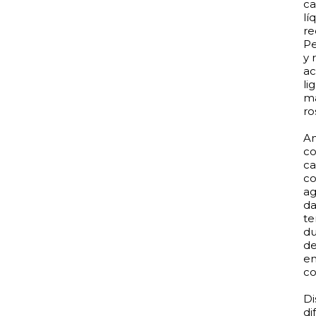
ca
lí
re
Pe
y 
ac
li
ma
ro
An
co
ca
co
ag
da
te
du
de
en
co
Di
di