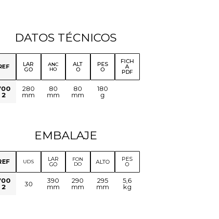
DATOS TÉCNICOS
FICH
LAR
ALT
PES
ANC
REF
A
GO
HO
O
O
PDF
700
280
80
80
180
2
mm
mm
mm
g
EMBALAJE
LAR
PES
FON
REF
ALTO
UDS
GO
DO
O
700
390
290
295
5,6
30
2
mm
mm
mm
kg