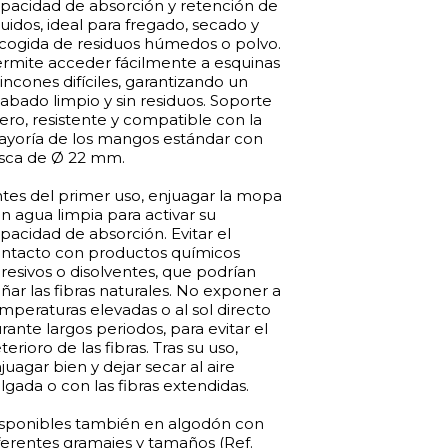
pacidad de absorción y retención de
quidos, ideal para fregado, secado y
cogida de residuos húmedos o polvo.
rmite acceder fácilmente a esquinas
rincones difíciles, garantizando un
abado limpio y sin residuos. Soporte
gero, resistente y compatible con la
yoría de los mangos estándar con
sca de Ø 22 mm.
tes del primer uso, enjuagar la mopa
n agua limpia para activar su
pacidad de absorción. Evitar el
ntacto con productos químicos
resivos o disolventes, que podrían
ñar las fibras naturales. No exponer a
mperaturas elevadas o al sol directo
rante largos periodos, para evitar el
terioro de las fibras. Tras su uso,
juagar bien y dejar secar al aire
lgada o con las fibras extendidas.
sponibles también en algodón con
ferentes gramajes y tamaños (Ref.