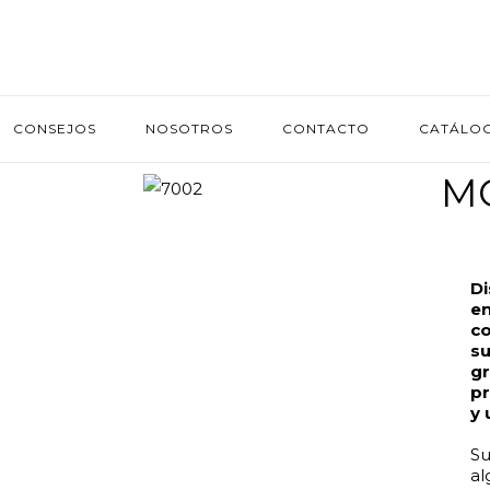
CONSEJOS
NOSOTROS
CONTACTO
CATÁLO
MO
Di
e
co
su
gr
pr
y 
Su
al