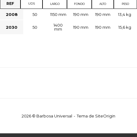
REF
UDS
LARGO
FONDO
ALTO
PESO
2008
50
1150 mm
190 mm
190 mm
13,4 kg
1400
2030
50
190 mm
190 mm
15,6 kg
mm
2026 © Barbosa Universal
Tema de
SiteOrigin