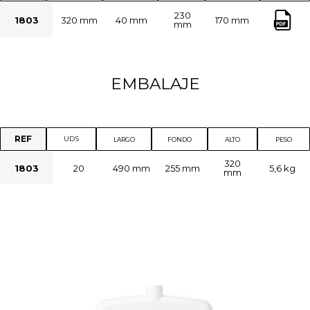
230
1803
320 mm
40 mm
170 mm
mm
EMBALAJE
REF
UDS
LARGO
FONDO
ALTO
PESO
320
1803
20
490 mm
255 mm
5,6 kg
mm