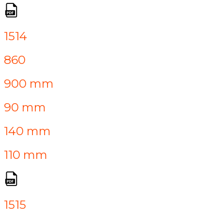
1514
860
900 mm
90 mm
140 mm
110 mm
1515