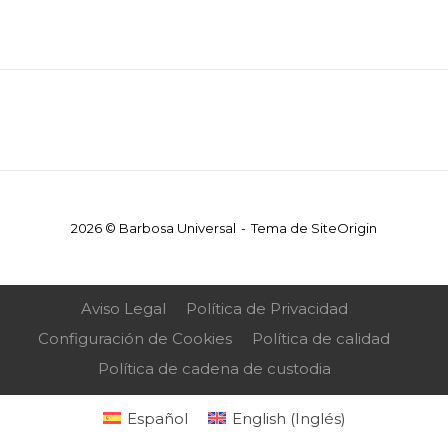
2026 © Barbosa Universal
Tema de
SiteOrigin
Aviso Legal
Política de Privacidad
Configuración de Cookies
Política de calidad
Política de cadena de custodia
Español
English
(
Inglés
)