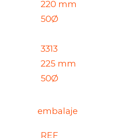
220 mm
50Ø
3313
225 mm
50Ø
embalaje
REF