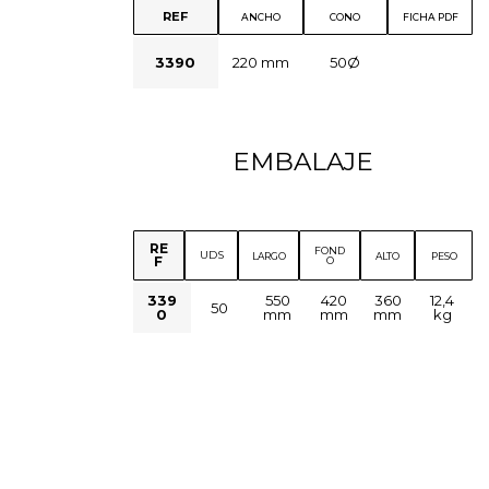
REF
ANCHO
CONO
FICHA PDF
3390
220 mm
50Ø
EMBALAJE
RE
FOND
UDS
LARGO
ALTO
PESO
F
O
339
550
420
360
12,4
50
0
mm
mm
mm
kg