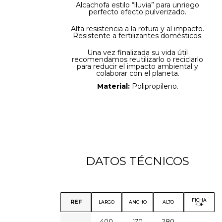
Alcachofa estilo “lluvia” para unriego
perfecto efecto pulverizado.
Alta resistencia a la rotura y al impacto.
Resistente a fertilizantes domésticos.
Una vez finalizada su vida útil
recomendamos reutilizarlo o reciclarlo
para reducir el impacto ambiental y
colaborar con el planeta.
Material:
Polipropileno.
DATOS TÉCNICOS
FICHA
REF
LARGO
ANCHO
ALTO
PDF
400
170
280