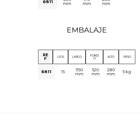
6811
mm
mm
mm
EMBALAJE
RE
FOND
UDS
LARGO
ALTO
PESO
F
O
1150
520
280
6811
15
5 kg
mm
mm
mm