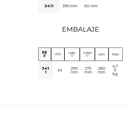
3411
395 mm
90 mm
EMBALAJE
RE
LARG
FOND
UDS
ALTO
PESO
F
O
O
4,7
341
290
275
280
24
0
1
mm
mm
mm
kg