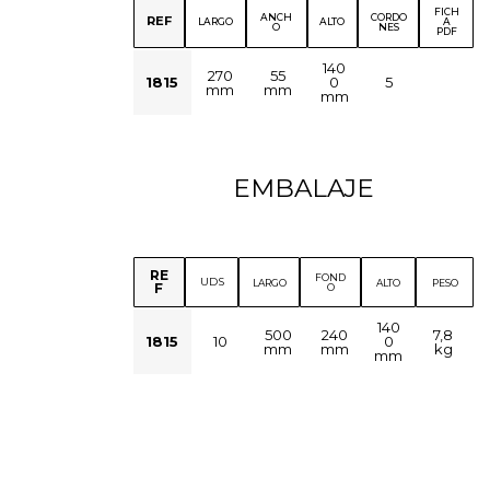
FICH
ANCH
CORDO
REF
LARGO
ALTO
A
O
NES
PDF
140
270
55
1815
0
5
mm
mm
mm
EMBALAJE
RE
FOND
UDS
LARGO
ALTO
PESO
F
O
140
500
240
7,8
1815
10
0
mm
mm
kg
mm