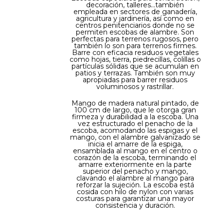
decoración, talleres...también
empleada en sectores de ganadería,
agricultura y jardinería, así como en
centros penitenciarios donde no se
permiten escobas de alambre. Son
perfectas para terrenos rugosos, pero
también lo son para terrenos firmes.
Barre con eficacia residuos vegetales
como hojas, tierra, piedrecillas, colillas o
partículas sólidas que se acumulan en
patios y terrazas. También son muy
apropiadas para barrer residuos
voluminosos y rastrillar.
Mango de madera natural pintado, de
100 cm de largo, que le otorga gran
firmeza y durabilidad a la escoba. Una
vez estructurado el penacho de la
escoba, acomodando las espigas y el
mango, con el alambre galvanizado se
inicia el amarre de la espiga,
ensamblada al mango en el centro o
corazón de la escoba, terminando el
amarre exteriormente en la parte
superior del penacho y mango,
clavando el alambre al mango para
reforzar la sujeción. La escoba está
cosida con hilo de nylon con varias
costuras para garantizar una mayor
consistencia y duración.