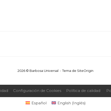
2026 © Barbosa Universal
Tema de
SiteOrigin
cidad
Configuración de Cookies
Política de calidad
Po
Español
English
(
Inglés
)