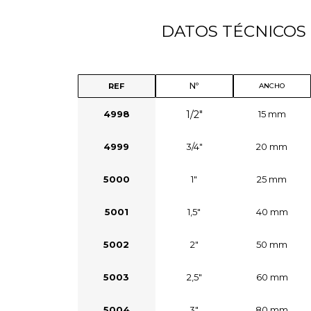
DATOS TÉCNICOS
Nº
REF
ANCHO
1/2"
4998
15 mm
4999
3/4"
20 mm
5000
1"
25 mm
5001
1,5"
40 mm
5002
2"
50 mm
5003
2,5"
60 mm
5004
3"
80 mm