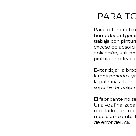
PARA T
Para obtener el 
humedecer ligeram
trabaja con pintura
exceso de absorci
aplicación, utiliz
pintura empleada
Evitar dejar la br
largos periodos, 
la paletina a fuen
soporte de poliprop
El fabricante no s
Una vez finalizada
reciclarlo para re
medio ambiente. L
de error del 5%.