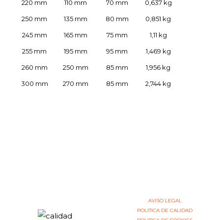
220 mm
110 mm
70 mm
0,637 kg
250 mm
135 mm
80 mm
0,851 kg
245 mm
165 mm
75 mm
1,11 kg
255 mm
195 mm
95 mm
1,469 kg
260 mm
250 mm
85 mm
1,956 kg
300 mm
270 mm
85 mm
2,744 kg
AVISO LEGAL
POLITICA DE CALIDAD