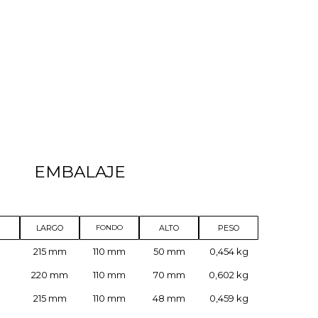
EMBALAJE
LARGO
ALTO
PESO
FONDO
215 mm
110 mm
50 mm
0,454 kg
220 mm
110 mm
70 mm
0,602 kg
215 mm
110 mm
48 mm
0,459 kg