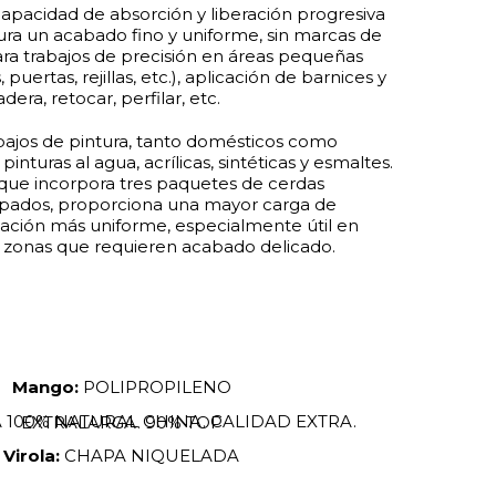
capacidad de absorción y liberación progresiva
ura un acabado fino y uniforme, sin marcas de
ara trabajos de precisión en áreas pequeñas
puertas, rejillas, etc.), aplicación de barnices y
era, retocar, perfilar, etc.
bajos de pintura, tanto domésticos como
pinturas al agua, acrílicas, sintéticas y esmaltes.
, que incorpora tres paquetes de cerdas
ados, proporciona una mayor carga de
icación más uniforme, especialmente útil en
o zonas que requieren acabado delicado.
Mango:
POLIPROPILENO
CERDA 100% NATURAL CHINA. CALIDAD EXTRA. EXTRALARGA. 90% TOP
Virola:
CHAPA NIQUELADA