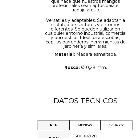
que hace que nuestros mangos
profesionales sean aptos para el
trabajo arduo.
Versátiles y adaptables. Se adaptan a
multitud de sectores y entornos
diferentes. Se pueden utilizar en
cualquier entorno industrial, comercial
y doméstico. Ideal para escobas,
cepillos barrenderos, herramientas de
jardinería y similares.
Material:
Madera esmaltada.
Rosca:
Ø 0,28 mm.
DATOS TÉCNICOS
REF
MEDIDAS
FICHA PDF
1300 X Ø 28
1980