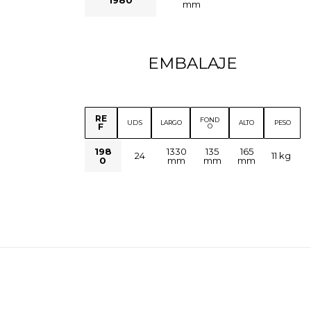
mm
EMBALAJE
RE
FOND
UDS
LARGO
ALTO
PESO
F
O
198
1330
135
165
24
11 kg
0
mm
mm
mm