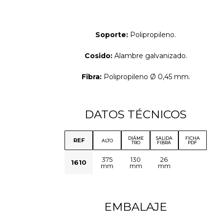
Soporte:
Polipropileno.
Cosido:
Alambre galvanizado.
Fibra:
Polipropileno Ø 0,45 mm.
DATOS TÉCNICOS
DIÁME
SALIDA
FICHA
REF
ALTO
TRO
FIBRA
PDF
375
130
26
1610
mm
mm
mm
EMBALAJE