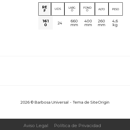
RE
LARG
FOND
UDS
ALTO
PESO
F
O
O
161
660
400
260
4,6
24
0
mm
mm
mm
kg
2026 © Barbosa Universal
Tema de
SiteOrigin
Aviso Legal
Política de Privacidad