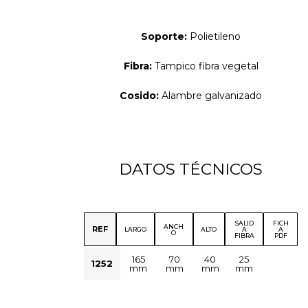
Soporte:
Polietileno
Fibra:
Tampico fibra vegetal
Cosido:
Alambre galvanizado
DATOS TÉCNICOS
SALID
FICH
ANCH
REF
LARGO
ALTO
A
A
O
FIBRA
PDF
165
70
40
25
1252
mm
mm
mm
mm