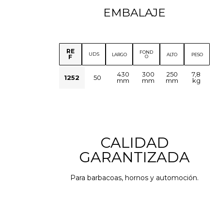
EMBALAJE
RE
FOND
UDS
LARGO
ALTO
PESO
F
O
430
300
250
7,8
1252
50
mm
mm
mm
kg
CALIDAD
GARANTIZADA
Para barbacoas, hornos y automoción.