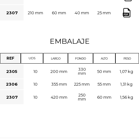
2307
210 mm
60 mm
40 mm
25 mm
EMBALAJE
REF
UDS
LARGO
FONDO
ALTO
PESO
330
2305
10
200 mm
50 mm
1,07 kg
mm
2306
10
355 mm
225 mm
55 mm
1,31 kg
250
2307
10
420 mm
60 mm
1,56 kg
mm