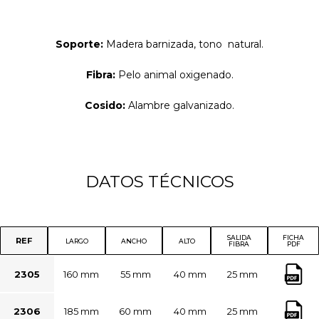
Soporte:
Madera barnizada, tono natural.
Fibra:
Pelo animal oxigenado.
Cosido:
Alambre galvanizado.
DATOS TÉCNICOS
SALIDA
FICHA
REF
LARGO
ANCHO
ALTO
FIBRA
PDF
2305
160 mm
55 mm
40 mm
25 mm
2306
185 mm
60 mm
40 mm
25 mm