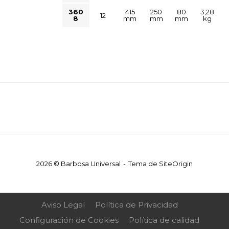
360
415
250
80
3,28
12
8
mm
mm
mm
kg
2026 © Barbosa Universal
Tema de
SiteOrigin
Aviso Legal
Política de Privacidad
Configuración de Cookies
Política de calidad