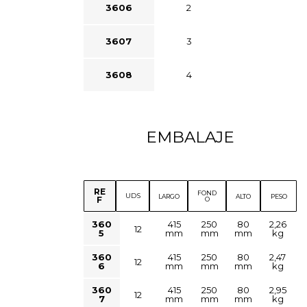
3606
2
3607
3
3608
4
EMBALAJE
RE
FOND
UDS
LARGO
ALTO
PESO
F
O
360
415
250
80
2,26
12
5
mm
mm
mm
kg
360
415
250
80
2,47
12
6
mm
mm
mm
kg
360
415
250
80
2,95
12
7
mm
mm
mm
kg