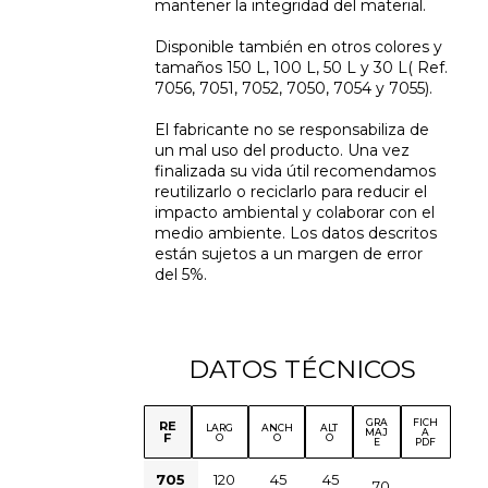
mantener la integridad del material.
Disponible también en otros colores y
tamaños 150 L, 100 L, 50 L y 30 L( Ref.
7056, 7051, 7052, 7050, 7054 y 7055).
El fabricante no se responsabiliza de
un mal uso del producto. Una vez
finalizada su vida útil recomendamos
reutilizarlo o reciclarlo para reducir el
impacto ambiental y colaborar con el
medio ambiente. Los datos descritos
están sujetos a un margen de error
del 5%.
DATOS TÉCNICOS
GRA
FICH
RE
LARG
ANCH
ALT
MAJ
A
F
O
O
O
E
PDF
705
120
45
45
70