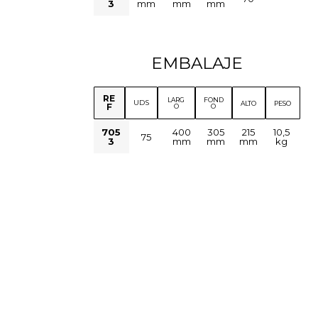
3
mm
mm
mm
EMBALAJE
RE
LARG
FOND
UDS
ALTO
PESO
F
O
O
705
400
305
215
10,5
75
3
mm
mm
mm
kg