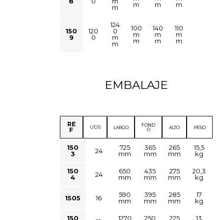
8
0
m
m
m
m
m
124
100
140
110
150
120
0
m
m
m
9
0
m
m
m
m
m
EMBALAJE
RE
FOND
UDS
LARGO
ALTO
PESO
F
O
150
725
365
265
15,5
24
3
mm
mm
mm
kg
150
650
435
275
20,3
24
4
mm
mm
mm
kg
590
395
285
17
1505
16
mm
mm
mm
kg
150
1270
250
225
13