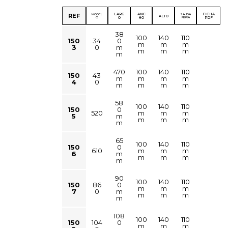
LARG
ANC
FICHA
REF
MODEL
SALIDA
ALTO
O
O
HO
FIBRA
PDF
38
100
140
110
150
34
0
m
m
m
3
0
m
m
m
m
m
470
100
140
110
150
43
m
m
m
m
4
0
m
m
m
m
58
100
140
110
150
0
520
m
m
m
5
m
m
m
m
m
65
100
140
110
150
0
610
m
m
m
6
m
m
m
m
m
90
100
140
110
150
86
0
m
m
m
7
0
m
m
m
m
m
108
100
140
110
150
104
0
m
m
m