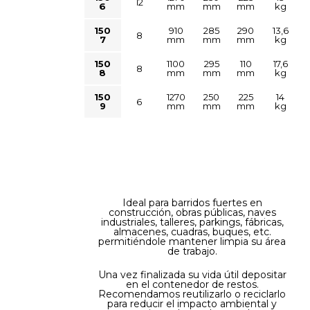
12
6
mm
mm
mm
kg
150
910
285
290
13,6
8
7
mm
mm
mm
kg
150
1100
295
110
17,6
8
8
mm
mm
mm
kg
150
1270
250
225
14
6
9
mm
mm
mm
kg
Ideal para barridos fuertes en
construcción, obras públicas, naves
industriales, talleres, parkings, fábricas,
almacenes, cuadras, buques, etc.
permitiéndole mantener limpia su área
de trabajo.
Una vez finalizada su vida útil depositar
en el contenedor de restos.
Recomendamos reutilizarlo o reciclarlo
para reducir el impacto ambiental y