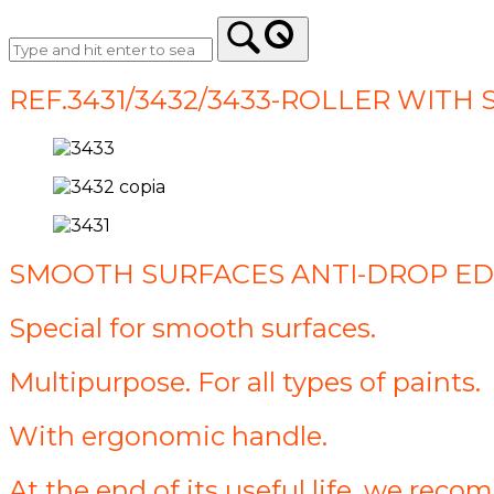
REF.3431/3432/3433-ROLLER WIT
SMOOTH SURFACES ANTI-DROP ED
Special for smooth surfaces.
Multipurpose. For all types of paints.
With ergonomic handle.
At the end of its useful life, we rec