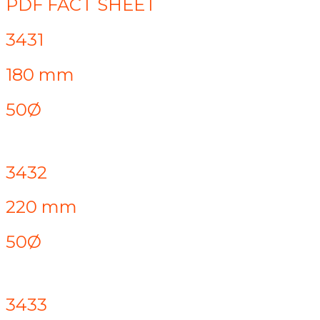
PDF FACT SHEET
3431
180 mm
50Ø
3432
220 mm
50Ø
3433