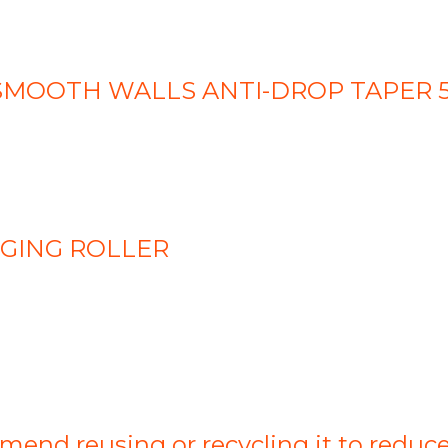
H SMOOTH WALLS ANTI-DROP TAPER 
GING ROLLER
ommend reusing or recycling it to redu