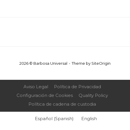
2026 © Barbosa Universal
Theme by
SiteOrigin
Aviso Legal
Política de Privacidad
Configuración de Cookies
Quality Policy
Política de cadena de custodia
Español
(
Spanish
)
English